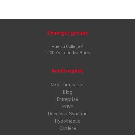
Synergie groupe
Rue du Collège 4
1400 Yverdon-les-Bains
Accès rapide
Nos Partenaires
Blog
Entreprise
Privé
Découvrir Synergie
Hypothèque
Carrière