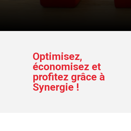
Optimisez,
économisez et
profitez grâce à
Synergie !